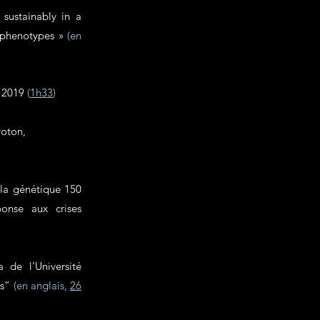
sustainably in a
 phenotypes »
(en
r 2019
(
1h33
)
roton,
 la génétique 150
onse aux crises
 de l’Université
es”
(en anglais,
26