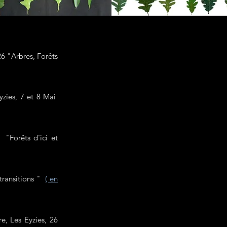
26 "Arbres, Forêts
yzies, 7 et 8 Mai
 "Forêts d'ici et
ransitions "
( en
re, Les Eyzies, 26