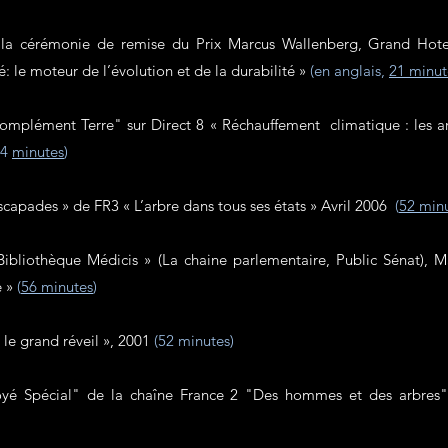
à la cérémonie de remise du Prix Marcus Wallenberg, Grand Hote
: le moteur de l’évolution et de la durabilité »
(en anglais,
21 minut
Complément Terre" sur Direct 8 « Réchauffement climatique : les arb
54
minutes
)
Escapades » de FR3 « L’arbre dans tous ses états » Avril 2006
(
52 min
 Bibliothèque Médicis » (La chaine parlementaire, Public Sénat), M
é »
(
56 minutes
)
, le grand réveil », 2001
(
52 minutes
)
voyé Spécial" de la chaîne France 2 "Des hommes et des arbres"