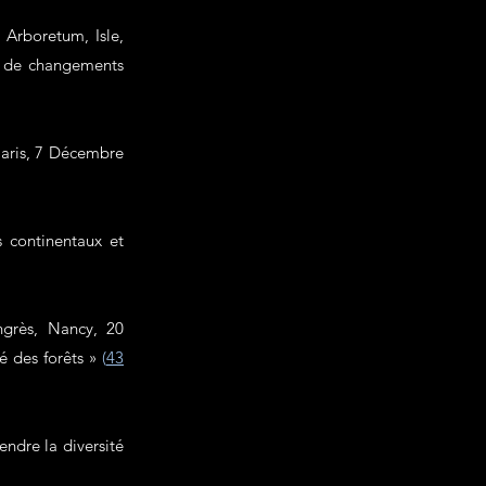
 Arboretum, Isle,
s de changements
Paris, 7 Décembre
 continentaux et
ngrès, Nancy, 20
é des forêts »
(
43
dre la diversité