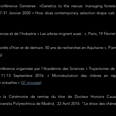
Conférence Genetree «Genetics to the rescue: managing forests 
27-31 Janvier 2020 « How does contemporary selection shape oak
ces et de l’Industrie « Les arbres migrent aussi.. », Paris, 19 Févrie
orêts d’hier et de demain. 50 ans de recherches en Aquitaine », Pier
s
)
onférence organisée par l’Académie des Sciences « Trajectoires de
, 11-13 Septembre 2016. « Microévolution des chênes en rép
 actuelles »
(
37 minutes
)
 à la Cérémonie de remise du titre de Docteur Honoris Causa
iversita Polytechnica de Madrid, 22 Avril 2016. “Le show des chên