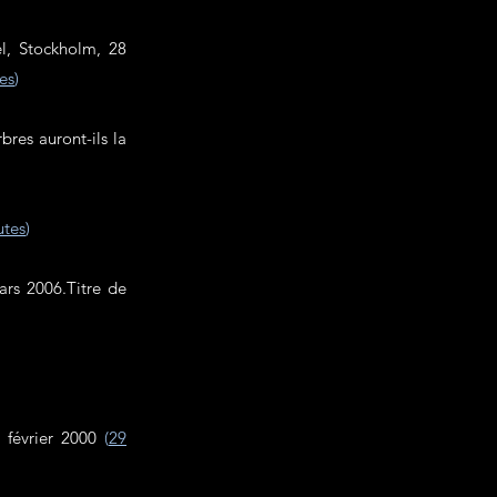
l, Stockholm, 28
es
)
res auront-ils la
utes
)
ars 2006.Titre de
 février 2000
(
29