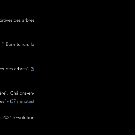
tives des arbres
" Born tu run: la
es des arbres"
(9
ère), Châlons-en-
ues"»
(
37 minutes)
s 2021 «Evolution